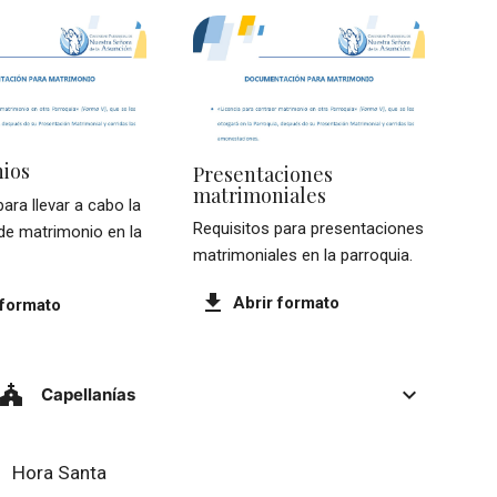
ios
Presentaciones
matrimoniales
ara llevar a cabo la
Requisitos para presentaciones
de matrimonio en la
matrimoniales en la parroquia.
download
Abrir formato
 formato
church
expand_more
Capellanías
Hora Santa