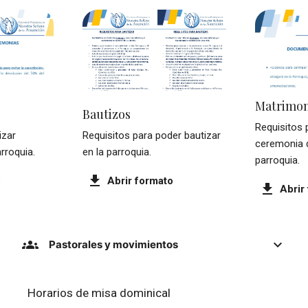
Matrimon
Bautizos
Requisitos p
izar
Requisitos para poder bautizar
ceremonia 
rroquia.
en la parroquia.
parroquia.
download
o
Abrir formato
download
Abrir
re
groups
expand_more
Pastorales y movimientos
Horarios de misa dominical