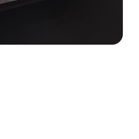
acudir
 trámite requiere cita.
equisitos disponibles.
a para dudas especiales.