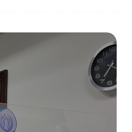
pellanías
Experiencias
Contacto
Subsidio Parroquial
Enlaces