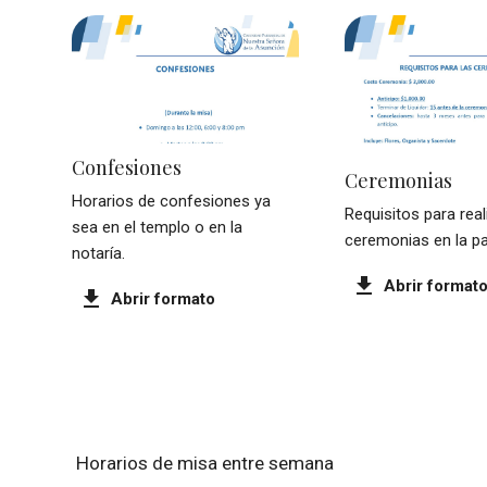
Confesiones
Ceremonias
Horarios de confesiones ya
Requisitos para real
sea en el templo o en la
ceremonias en la pa
notaría.
download
Abrir format
download
Abrir formato
schedule
expand_mo
Horarios
Horarios de misa entre semana