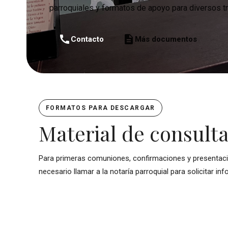
parroquiales y formatos de apoyo para diversos t
call
description
Contacto
Más documentos
FORMATOS PARA DESCARGAR
Material de consulta
Para primeras comuniones, confirmaciones y presentac
necesario llamar a la notaría parroquial para solicitar in