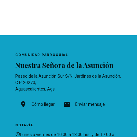
COMUNIDAD PARROQUIAL
Nuestra Señora de la Asunción
Paseo de la Asunción Sur S/N, Jardines de la Asunción,
C.P. 20270,
Aguascalientes, Ags.
location_on
mail
Cómo llegar
Enviar mensaje
NOTARÍA
schedule
Lunes a viernes de 10:00 a 13:00 hrs. y de 17:00 a