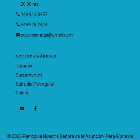
20:00 hrs.
call
449 913 8457
call
449 978 2474
email
pasuncionags@gmail.com
ACCESOS RÁPIDOS
Horarios
Sacramentos
Subsidio Parroquial
Galería
© 2026 Parroquia Nuestra Señora de la Asunción. Para Gloria de