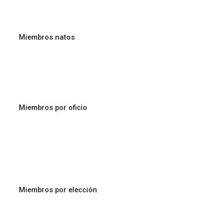
¿Quiénes lo integran?
Miembros natos
El Párroco, los Vicarios y algún otro sacerdote adscrito a la
comunidad parroquial.
Miembros por oficio
Coordinadores de sectores y de diversas áreas pastorales,
organismos o movimientos laicales y demás responsables
vinculados a la misión parroquial.
Miembros por elección
Otras representaciones que el Párroco considere
convenientes y oportunas para el bien de la comunidad.