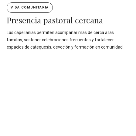
VIDA COMUNITARIA
Presencia pastoral cercana
Las capellanías permiten acompañar más de cerca a las
familias, sostener celebraciones frecuentes y fortalecer
espacios de catequesis, devoción y formación en comunidad.
CONSULTA RÁPIDA
Horarios generales
done
Vista Alegre: misa dominical a las 9:00 hrs.
done
Calpulli: misa dominical a las 11:00 hrs.
done
Más horarios y servicios en la sección de notaría.