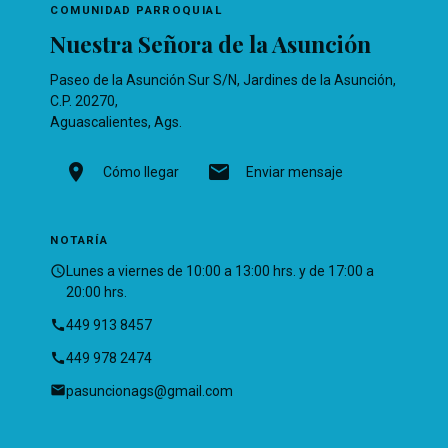
COMUNIDAD PARROQUIAL
Nuestra Señora de la Asunción
Paseo de la Asunción Sur S/N, Jardines de la Asunción,
C.P. 20270,
Aguascalientes, Ags.
location_on
mail
Cómo llegar
Enviar mensaje
NOTARÍA
schedule
Lunes a viernes de 10:00 a 13:00 hrs. y de 17:00 a
20:00 hrs.
call
449 913 8457
call
449 978 2474
email
pasuncionags@gmail.com